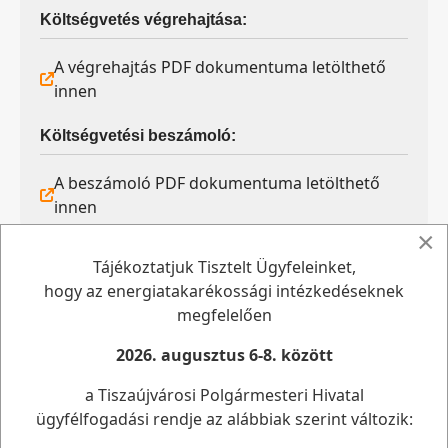
Költségvetés végrehajtása:
A végrehajtás PDF dokumentuma letölthető
innen
Költségvetési beszámoló:
A beszámoló PDF dokumentuma letölthető
innen
×
Tájékoztatjuk Tisztelt Ügyfeleinket,
2021.év
hogy az energiatakarékossági intézkedéseknek
TISZAÚJVÁROS VÁROS ÖNKORMÁNYZATA
megfelelően
KÉPVISELŐ-TESTÜLETÉNEK 4/2021.
(II.15.) önkormányzati rendelete az
2026. augusztus 6-8. között
Önkormányzat 2021. évi
a Tiszaújvárosi Polgármesteri Hivatal
költségvetéséről
ügyfélfogadási rendje az alábbiak szerint változik: