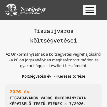
Kezdőlap
Tiszaújváros
Ügyfélfogadás
költségvetései
Ügyintézés
Választás
2026
Fontos
Az Önkormányzatnak a költségvetés végrehajtásáról
- a külön jogszabályban meghatározott módon és
Elérhetőség
gyakorisággal - készített beszámolói.
Keresés
Költségvetési év
Keresés törlése
2026.év
TISZAÚJVÁROS VÁROS ÖNKORMÁNYZATA
KÉPVISELŐ-TESTÜLETÉNEK a 7/2026.