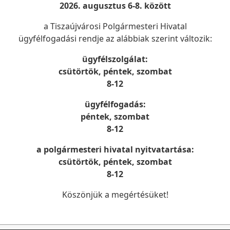
2026. augusztus 6-8. között
Iroda:
Iroda:
I. em. Tisztségviselői
I. em. Tisztségvise
a Tiszaújvárosi Polgármesteri Hivatal
folyosó
folyosó
ügyfélfogadási rendje az alábbiak szerint változik:
ügyfélszolgálat:
csütörtök, péntek, szombat
Dr. Juhos Szabolcs
Dr. Kardos Andr
8-12
jegyző
aljegyző
ügyfélfogadás:
Elérhetőségek:
Elérhetőségek:
péntek, szombat
Telefon:
Telefon:
8-12
548-014
548-014
a polgármesteri hivatal nyitvatartása:
Iroda:
Iroda:
I. em. Tisztségviselői
I. em. Tisztségvise
csütörtök, péntek, szombat
folyosó
folyosó
8-12
Köszönjük a megértésüket!