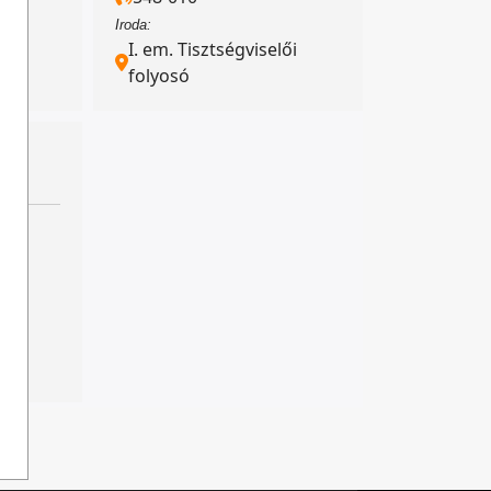
Iroda:
lői
I. em. Tisztségviselői
folyosó
ás
lői