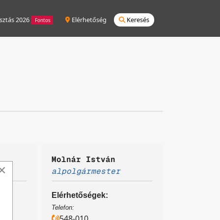
sztás 2026
Elérhetőség
Keresés
Fontos
Molnár István
×
alpolgármester
Elérhetőségek:
Telefon:
548-010