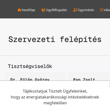
Kezdőlap
Ügyfélfogadás
Ügyintézés
Vála
Szervezeti felépítés
Tisztségviselők
Dr. Fülöp György
Pap Zsolt
polgármester
alpolgármester
Tájékoztatjuk Tisztelt Ügyfeleinket,
hogy az energiatakarékossági intézkedéseknek
Elérhetőségek:
Elérhetőségek:
megfelelően
Telefon:
Telefon:
548-010
548-010