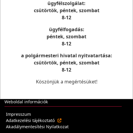
E-mail: phivatal@tujvaros.hu
ügyfélszolgálat:
csütörtök, péntek, szombat
Önkormányzati oldalak
8-12
Tiszaújváros Város oldala
ügyfélfogadás:
Önkormányzati Tájékoztató Rendszer
péntek, szombat
Ügyfélterminál
8-12
Dokumentumtár
Tiszaújváros rendeletei -NJT
a polgármesteri hivatal nyitvatartása:
Államigazgatási oldalak
csütörtök, péntek, szombat
8-12
Államkincstár
magyarorszag.hu
Köszönjük a megértésüket!
E-Önkormányzat
Járási Hivatal
Weboldal információk
Impresszum
Adatkezelési tájékoztató
Akadálymentesítési Nyilatkozat