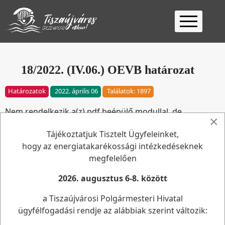
Kezdőlap
Ügyfélfogadás
18/2022. (IV.06.) OEVB határozat
Ügyintézés
Határozatok
2022. április 06
Találatok: 1897
Választás
Nem rendelkezik a(z) pdf beépülő modullal, de
2026
Fontos
×
letöltheti a(z) pdf fájlt.
Tájékoztatjuk Tisztelt Ügyfeleinket,
Elérhetőség
hogy az energiatakarékossági intézkedéseknek
Keresés
megfelelően
Elérhetőség
2026. augusztus 6-8. között
Tiszaújvárosi Polgármesteri Hivatal
a Tiszaújvárosi Polgármesteri Hivatal
3580 Tiszaújváros, Bethlen G. út 7.
ügyfélfogadási rendje az alábbiak szerint változik:
Telefon: (49) 548- 000