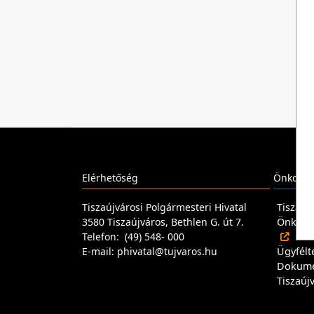
Elérhetőség
Önkormá
Tiszaújvárosi Polgármesteri Hivatal
Tiszaúj
3580 Tiszaújváros, Bethlen G. út 7.
Önkormá
Telefon: (49) 548- 000
E-mail: phivatal@tujvaros.hu
Ügyfélt
Dokum
Tiszaúj