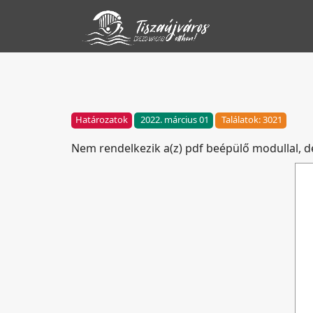
Határozatok
2022. március 01
Találatok: 3021
Nem rendelkezik a(z) pdf beépülő modullal, 