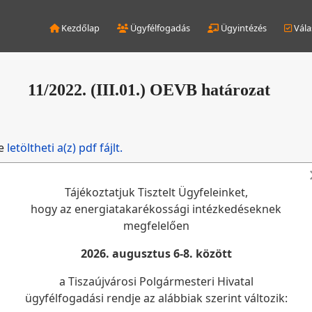
Kezdőlap
Ügyfélfogadás
Ügyintézés
Vála
11/2022. (III.01.) OEVB határozat
de
letöltheti a(z) pdf fájlt.
Tájékoztatjuk Tisztelt Ügyfeleinket,
hogy az energiatakarékossági intézkedéseknek
megfelelően
2026. augusztus 6-8. között
a Tiszaújvárosi Polgármesteri Hivatal
ügyfélfogadási rendje az alábbiak szerint változik: