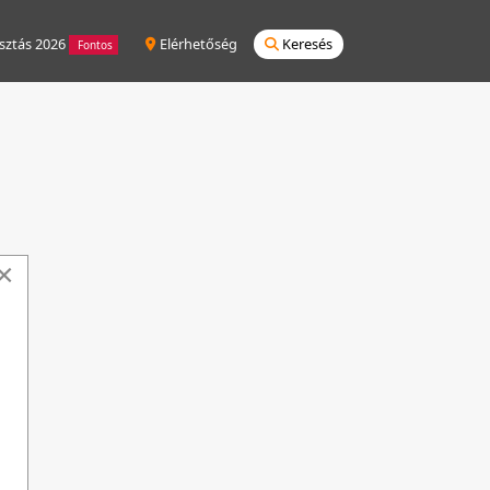
sztás 2026
Elérhetőség
Keresés
Fontos
×