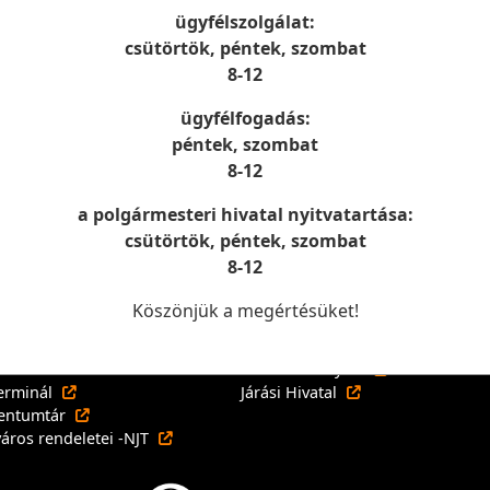
ügyfélszolgálat:
csütörtök, péntek, szombat
8-12
ügyfélfogadás:
péntek, szombat
8-12
a polgármesteri hivatal nyitvatartása:
csütörtök, péntek, szombat
8-12
nyzati oldalak
Államigazgatási oldalak
Köszönjük a megértésüket!
város Város oldala
Államkincstár
nyzati Tájékoztató Rendszer
magyarorszag.hu
E-Önkormányzat
erminál
Járási Hivatal
entumtár
város rendeletei -NJT