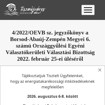
Kezdőlap
Ügyfélfogadás
4/2022/OEVB sz. jegyzőkönyv a
Borsod-Abaúj-Zempén Megyei 6.
Ügyintézés
számú Országgyűlési Egyéni
Választás
Választókerületi Választási Bizottság
2026
Fontos
2022. február 25-ei üléséről
Elérhetőség
×
Jegyzőkönyvek
2022. február 25
Találatok: 1975
Keresés
Tájékoztatjuk Tisztelt Ügyfeleinket,
Nem rendelkezik a(z) pdf beépülő modullal, de
hogy az energiatakarékossági intézkedéseknek
letöltheti a(z) pdf fájlt.
megfelelően
2026. augusztus 6-8. között