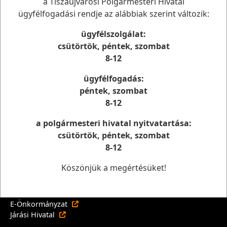
a Tiszaújvárosi Polgármesteri Hivatal
Elérhetőség
ügyfélfogadási rendje az alábbiak szerint változik:
Tiszaújvárosi Polgármesteri Hivatal
ügyfélszolgálat:
3580 Tiszaújváros, Bethlen G. út 7.
csütörtök, péntek, szombat
Telefon: (49) 548- 000
8-12
E-mail: phivatal@tujvaros.hu
ügyfélfogadás:
Önkormányzati oldalak
péntek, szombat
8-12
Tiszaújváros Város oldala
Önkormányzati Tájékoztató Rendszer
a polgármesteri hivatal nyitvatartása:
Ügyfélterminál
csütörtök, péntek, szombat
Dokumentumtár
Tiszaújváros rendeletei -NJT
8-12
Államigazgatási oldalak
Köszönjük a megértésüket!
Államkincstár
magyarorszag.hu
E-Önkormányzat
Járási Hivatal