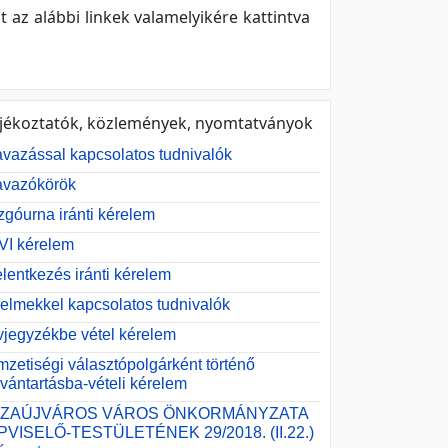
 az alábbi linkek valamelyikére kattintva
jékoztatók, közlemények, nyomtatványok
vazással kapcsolatos tudnivalók
avazókörök
góurna iránti kérelem
VI kérelem
elentkezés iránti kérelem
elmekkel kapcsolatos tudnivalók
jegyzékbe vétel kérelem
zetiségi választópolgárként történő
lvántartásba-vételi kérelem
SZAÚJVÁROS VÁROS ÖNKORMÁNYZATA
PVISELŐ-TESTÜLETÉNEK 29/2018. (II.22.)