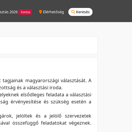
sztás 2026
Elérhetőség
Keresés
Fontos
 tagjainak magyarországi választását. A
zottság és a választási iroda.
elyeknek elsődleges feladata a választási
anság érvényesítése és szükség esetén a
gárok, jelöltek és a jelölő szervezetek
tásával összefüggő feladatokat végeznek.