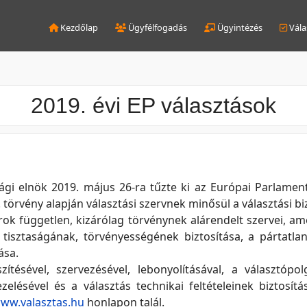
Kezdőlap
Ügyfélfogadás
Ügyintézés
Vála
2019. évi EP választások
ági elnök 2019. május 26-ra tűzte ki az Európai Parlament
I. törvény alapján választási szervnek minősül a választási bi
rok független, kizárólag törvénynek alárendelt szervei, am
tisztaságának, törvényességének biztosítása, a pártatl
ása.
zítésével, szervezésével, lebonyolításával, a választópol
ezelésével és a választás technikai feltételeinek biztosí
ww.valasztas.hu
honlapon talál.