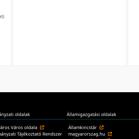
ti
nyzati oldalak
Államigazgatási oldalak
város Város oldala
Államkincstár
nyzati Tájékoztató Rendszer
magyarorszag.hu