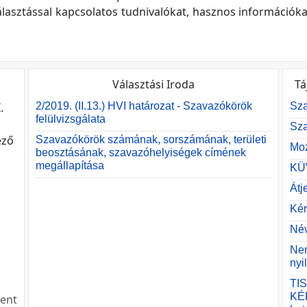
lasztással kapcsolatos tudnivalókat, hasznos információkat
Választási Iroda
Tá
.
2/2019. (II.13.) HVI határozat - Szavazókörök
Sza
felülvizsgálata
Sz
ező
Szavazókörök számának, sorszámának, területi
Moz
beosztásának, szavazóhelyiségek címének
megállapítása
KÜ
Átj
Kér
Név
Nem
nyi
TI
KÉ
ent