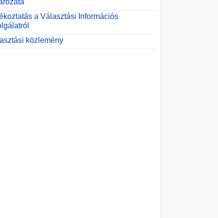
ározata
ékoztatás a Választási Információs
lgálatról
asztási közlemény