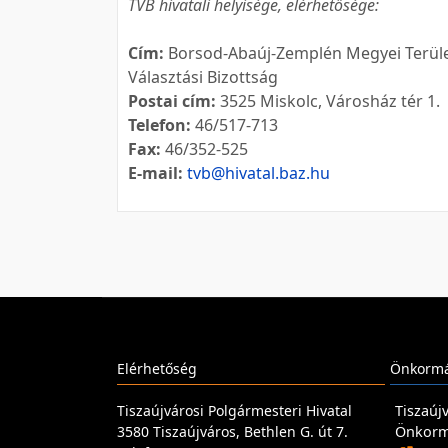
TVB hivatali helyisége, elérhetősége:
Cím:
Borsod-Abaúj-Zemplén Megyei Terüle
Választási Bizottság
Postai cím:
3525 Miskolc, Városház tér 1.
Telefon:
46/517-713
Fax:
46/352-525
E-mail:
tvb@hivatal.baz.hu
Elérhetőség
Önkormá
Tiszaújvárosi Polgármesteri Hivatal
Tiszaúj
3580 Tiszaújváros, Bethlen G. út 7.
Önkormá