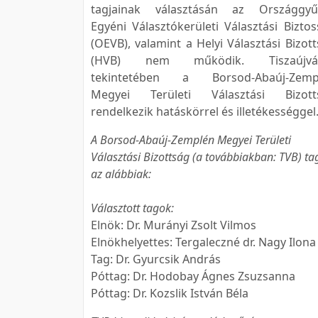
tagjainak választásán az Országgyűl
Egyéni Választókerületi Választási Bizto
(OEVB), valamint a Helyi Választási Bizot
(HVB) nem működik. Tiszaújvá
tekintetében a Borsod-Abaúj-Zemp
Megyei Területi Választási Bizott
rendelkezik hatáskörrel és illetékességgel
A Borsod-Abaúj-Zemplén Megyei Területi
Választási Bizottság (a továbbiakban: TVB) ta
az alábbiak:
Választott tagok:
Elnök: Dr. Murányi Zsolt Vilmos
Elnökhelyettes: Tergaleczné dr. Nagy Ilona
Tag: Dr. Gyurcsik András
Póttag: Dr. Hodobay Ágnes Zsuzsanna
Póttag: Dr. Kozslik István Béla