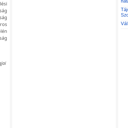
hat
ési
Táj
sság
Szo
tság
ros
Vál
lén
ság
.
gjai