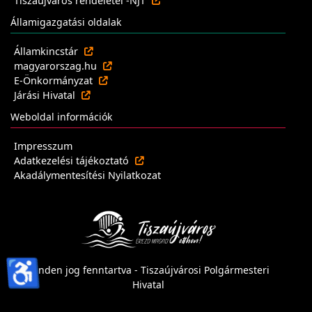
Tiszaújváros rendeletei -NJT
Államigazgatási oldalak
Államkincstár
magyarorszag.hu
E-Önkormányzat
Járási Hivatal
Weboldal információk
Impresszum
Adatkezelési tájékoztató
Akadálymentesítési Nyilatkozat
♿
Minden jog fenntartva - Tiszaújvárosi Polgármesteri
Hivatal