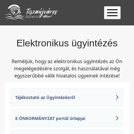
Kezdőlap
Ügyfélfogadás
Elektronikus ügyintézés
Ügyintézés
Választás
Reméljük, hogy az elektronikus ügyintézés az Ön
2026
Fontos
megelégedésére szolgál, és használatával még
egyszerűbbé válik hivatalos ügyeinek intézése!
Elérhetőség
Keresés
Tájékoztató az Ügyintézésről
E-ÖNKORMÁNYZAT portál űrlapjai