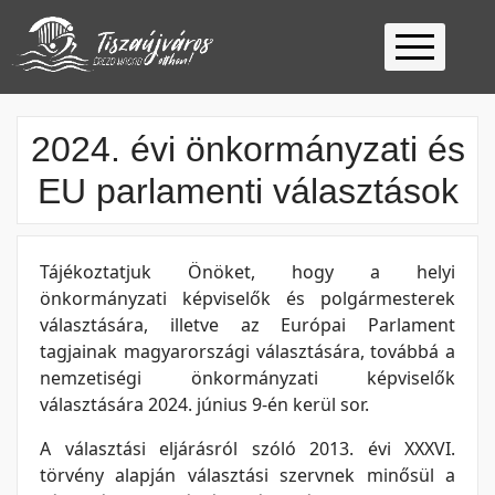
Kezdőlap
2024. évi önkormányzati és
Ügyfélfogadás
EU parlamenti választások
Ügyintézés
Választás
2026
Fontos
Tájékoztatjuk Önöket, hogy a helyi
Elérhetőség
önkormányzati képviselők és polgármesterek
választására, illetve az Európai Parlament
Keresés
tagjainak magyarországi választására, továbbá a
nemzetiségi önkormányzati képviselők
választására 2024. június 9-én kerül sor.
A választási eljárásról szóló 2013. évi XXXVI.
törvény alapján választási szervnek minősül a