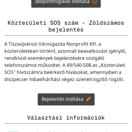
Időpontfoglalás indítása
Közterületi SOS szám - Zöldszámos
bejelentés
A Tiszaújvárosi Városgazda Nonprofit Kft. a
közterületeken történt, azonnali beavatkozást igénylő,
rendkívüli események bejelentésére szolgáló
telefonszámot működtet. A 49/540-508-as „Közterületi
SOS" hívószámra beérkező hívásokat, amennyiben a
diszpécser hibaelhárítást végez üzenetrögzítő rögzíti.
Bejelentés indítása
Választási információk