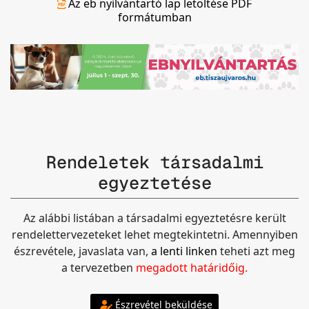
Az eb nyilvántartó lap letöltése PDF
formátumban
Rendeletek társadalmi
egyeztetése
Az alábbi listában a társadalmi egyeztetésre került
rendelettervezeteket lehet megtekintetni. Amennyiben
észrevétele, javaslata van,
a lenti linken
teheti azt meg
a tervezetben
megadott határidőig.
Észrevétel beküldése