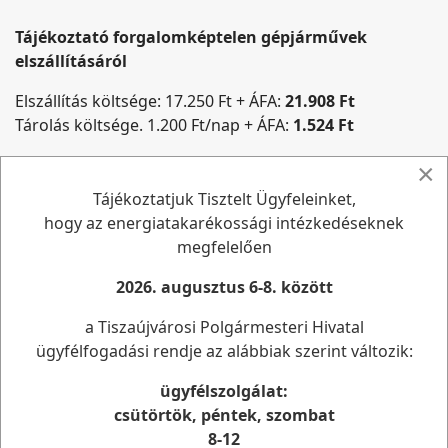
Tájékoztató forgalomképtelen gépjárművek
elszállításáról
Elszállítás költsége: 17.250 Ft + ÁFA:
21.908 Ft
Tárolás költsége. 1.200 Ft/nap + ÁFA:
1.524 Ft
Ügyintézés helye:
×
Tájékoztatjuk Tisztelt Ügyfeleinket,
Az elszállított gépjárművet tulajdonosa a tulajdonjog
hogy az energiatakarékossági intézkedéseknek
igazolását követően, a fent meghatározott helyen, a
megfelelően
Tiszaújvárosi Polgármesteri Hivatal pénztárában
történő megfizetését követően egy arról kapott
2026. augusztus 6-8. között
igazolás birtokában a 3580 Tiszaújváros Tisza út 2/E
szám alatti őrzési helyen a Tiszaújvárosi Városgazda
a Tiszaújvárosi Polgármesteri Hivatal
Nonprofit Kft. telephelyén válthatja ki.
ügyfélfogadási rendje az alábbiak szerint változik:
ügyfélszolgálat:
Elszállított gépjárművek listája
csütörtök, péntek, szombat
8-12