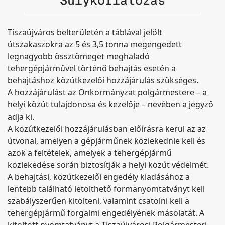
Tiszaújváros belterületén a táblával jelölt
útszakaszokra az 5 és 3,5 tonna megengedett
legnagyobb össztömeget meghaladó
tehergépjárművel történő behajtás esetén a
behajtáshoz közútkezelői hozzájárulás szükséges.
A hozzájárulást az Önkormányzat polgármestere – a
helyi közút tulajdonosa és kezelője – nevében a jegyző
adja ki.
A közútkezelői hozzájárulásban előírásra kerül az az
útvonal, amelyen a gépjárműnek közlekednie kell és
azok a feltételek, amelyek a tehergépjármű
közlekedése során biztosítják a helyi közút védelmét.
A behajtási, közútkezelői engedély kiadásához a
lentebb található letölthető formanyomtatványt kell
szabályszerűen kitölteni, valamint csatolni kell a
tehergépjármű forgalmi engedélyének másolatát. A
kitöltött nyomtatványt a Tiszaújvárosi Polgármesteri