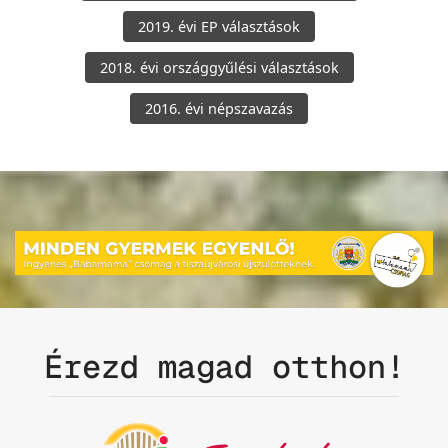
2019. évi EP választások
2018. évi országgyűlési választások
2016. évi népszavazás
Érezd magad otthon!