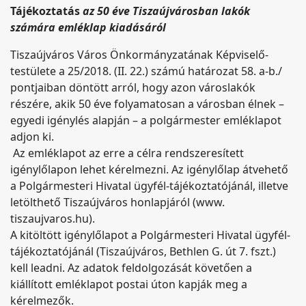
Tájékoztatás
az 50 éve Tiszaújvárosban lakók
számára emléklap kiadásáról
Tiszaújváros Város Önkormányzatának Képviselő-
testülete a 25/2018. (II. 22.) számú határozat 58. a-b./
pontjaiban döntött arról, hogy azon városlakók
részére, akik 50 éve folyamatosan a városban élnek –
egyedi igénylés alapján – a polgármester emléklapot
adjon ki.
Az emléklapot az erre a célra rendszeresített
igénylőlapon lehet kérelmezni. Az igénylőlap átvehető
a Polgármesteri Hivatal ügyfél-tájékoztatójánál, illetve
letölthető Tiszaújváros honlapjáról (www.
tiszaujvaros.hu).
A kitöltött igénylőlapot a Polgármesteri Hivatal ügyfél-
tájékoztatójánál (Tiszaújváros, Bethlen G. út 7. fszt.)
kell leadni. Az adatok feldolgozását követően a
kiállított emléklapot postai úton kapják meg a
kérelmezők.