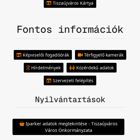
Tiszaújváros Kártya
Fontos információk
Képviselői fogadóórák
Térfigyelő kamerák
Hírdetmények
Közérdekű adatok
Szervezeti felépítés
Nyilvántartások
Iparker adatok megtekintése - Tiszaújváros
Város Önkormányzata