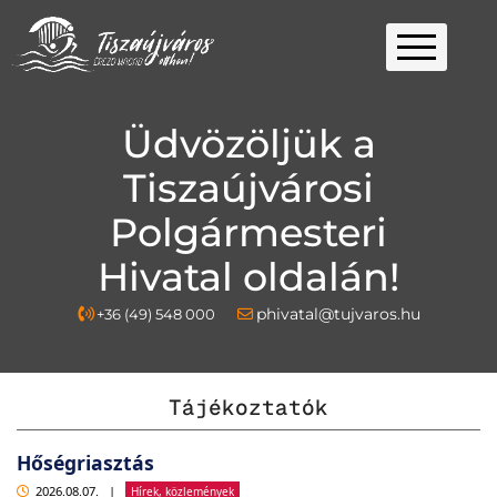
Kezdőlap
Üdvözöljük a
Ügyfélfogadás
Tiszaújvárosi
Ügyintézés
Polgármesteri
Választás
2026
Fontos
Hivatal oldalán!
Elérhetőség
Telefon
Email
phivatal@tujvaros.hu
+36 (49) 548 000
Keresés
cím
Tájékoztatók
Hőségriasztás
2026.08.07.
|
Hírek, közlemények