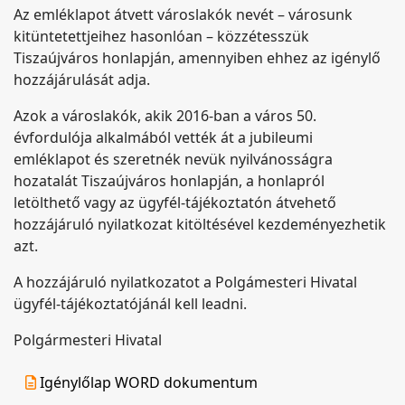
Az emléklapot átvett városlakók nevét – városunk
kitüntetettjeihez hasonlóan – közzétesszük
Tiszaújváros honlapján, amennyiben ehhez az igénylő
hozzájárulását adja.
Azok a városlakók, akik 2016-ban a város 50.
évfordulója alkalmából vették át a jubileumi
emléklapot és szeretnék nevük nyilvánosságra
hozatalát Tiszaújváros honlapján, a honlapról
letölthető vagy az ügyfél-tájékoztatón átvehető
hozzájáruló nyilatkozat kitöltésével kezdeményezhetik
azt.
A hozzájáruló nyilatkozatot a Polgámesteri Hivatal
ügyfél-tájékoztatójánál kell leadni.
Polgármesteri Hivatal
Igénylőlap WORD dokumentum