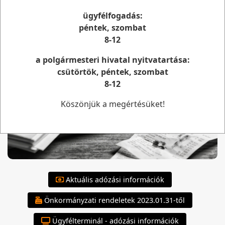
ügyfélfogadás:
Adózási információk
péntek, szombat
8-12
a polgármesteri hivatal nyitvatartása:
csütörtök, péntek, szombat
8-12
Köszönjük a megértésüket!
Aktuális adózási információk
Önkormányzati rendeletek 2023.01.31-től
Ügyfélterminál - adózási információk