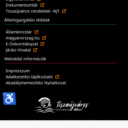
Dokumentumtár
Tiszaújváros rendeletei -NJT
Államigazgatási oldalak
Államkincstár
magyarorszag.hu
E-Önkormányzat
Járási Hivatal
Weboldal információk
Impresszum
Adatkezelési tájékoztató
Akadálymentesítési Nyilatkozat
♿
Minden jog fenntartva - Tiszaújvárosi Polgármesteri
Hivatal