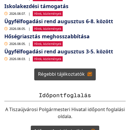
Iskolakezdési támogatás
2026.08.07.
|
Hírek, közlemények
Ügyfélfogadási rend augusztus 6-8. között
2026.08.05.
|
Hírek, közlemények
Hőségriasztás meghosszabbítása
2026.08.05.
|
Hírek, közlemények
Ügyfélfogadási rend augusztus 3-5. között
2026.08.03.
|
Hírek, közlemények
Régebbi tájékoztatók
Időpontfoglalás
A Tiszaújvárosi Polgármesteri Hivatal időpont foglalási
oldala.