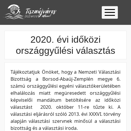
Kezdőlap
2020. évi időközi
Ügyfélfogadás
országgyűlési választás
Ügyintézés
Választás
2026
Fontos
Tájékoztatjuk Önöket, hogy a Nemzeti Választási
Elérhetőség
Bizottság a Borsod-Abaúj-Zemplén megye 6.
számú országgyűlési egyéni választókerületében
Keresés
elhalálozás miatt megüresedett országgyűlési
képviselői mandátum betöltésére az időközi
választást 2020. október 11-re tűzte ki. A
választási eljárásról szóló 2013. évi XXXVI. törvény
alapján választási szervnek minősül a választási
bizottság és a választási iroda.