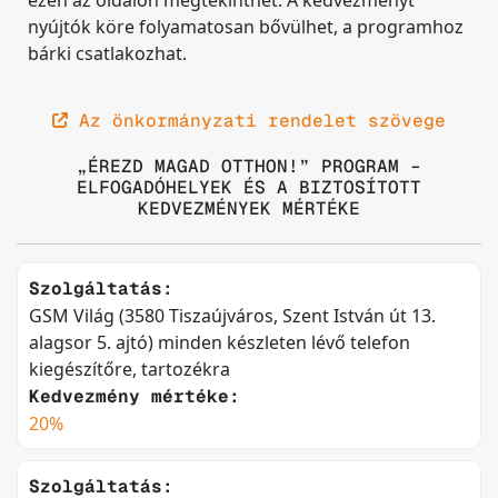
ezen az oldalon megtekinthet. A kedvezményt
nyújtók köre folyamatosan bővülhet, a programhoz
bárki csatlakozhat.
Az önkormányzati rendelet szövege
„ÉREZD MAGAD OTTHON!” PROGRAM –
ELFOGADÓHELYEK ÉS A BIZTOSÍTOTT
KEDVEZMÉNYEK MÉRTÉKE
Szolgáltatás:
GSM Világ (3580 Tiszaújváros, Szent István út 13.
alagsor 5. ajtó) minden készleten lévő telefon
kiegészítőre, tartozékra
Kedvezmény mértéke:
20%
Szolgáltatás: