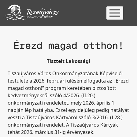
Kezdőlap
Ügyfélfogadás
Érezd magad otthon!
Ügyintézés
Tisztelt Lakosság!
Választás
2026
Fontos
Tiszaújváros Város Önkormányzatának Képviselő-
testülete a 2026. februári ülésén elfogadta az „Érezd
Elérhetőség
magad otthon!” program keretében biztosított
Keresés
kedvezményekről szóló 4/2026. (II.20.)
önkormányzati rendeletet, mely 2026. április 1.
napján lép hatályba. Ezzel egyidejűleg pedig hatályát
veszti a Tiszaújváros Kártyáról szóló 3/2016. (I.28.)
önkormányzati rendelet. A Tiszaújváros Kártyák
tehát 2026. március 31-ig érvényesek.