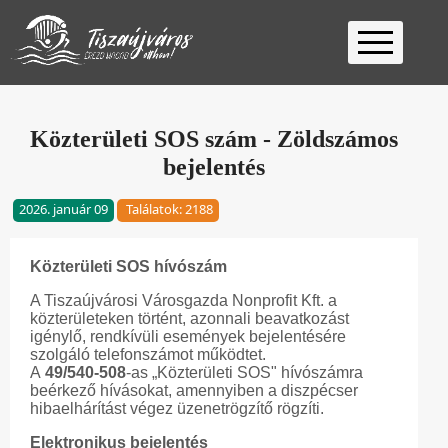
Kezdőlap
Ügyfélfogadás
Közterületi SOS szám - Zöldszámos
bejelentés
Ügyintézés
Választás
2026. január 09
Találatok: 2188
2026
Fontos
Elérhetőség
Közterületi SOS hívószám
Keresés
A Tiszaújvárosi Városgazda Nonprofit Kft. a
közterületeken történt, azonnali beavatkozást
igénylő, rendkívüli események bejelentésére
szolgáló telefonszámot működtet.
A
49/540-508
-as „Közterületi SOS" hívószámra
beérkező hívásokat, amennyiben a diszpécser
hibaelhárítást végez üzenetrögzítő rögzíti.
Elektronikus bejelentés