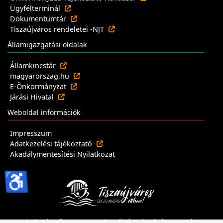
Ügyfélterminál
Dokumentumtár
Tiszaújváros rendeletei -NJT
Államigazgatási oldalak
Államkincstár
magyarorszag.hu
E-Önkormányzat
Járási Hivatal
Weboldal információk
Impresszum
Adatkezelési tájékoztató
Akadálymentesítési Nyilatkozat
♿
Minden jog fenntartva - Tiszaújvárosi Polgármesteri