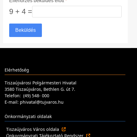
Ellenőrzés beküldés előtt
*
9 + 4 =
Beküldés
Elérhetőség
Tiszaújvárosi Polgármesteri Hivatal
3580 Tiszaújváros, Bethlen G. út 7.
Telefon: (49) 548- 000
E-mail: phivatal@tujvaros.hu
Önkormányzati oldalak
Tiszaújváros Város oldala
Önkormányzati Tájékoztató Rendszer