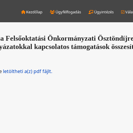
Kezdőlap
Ügyfélfogadás
Ügyintézés
Vála
a Felsőoktatási Önkormányzati Ösztöndíjren
yázatokkal kapcsolatos támogatások összesít
de
letöltheti a(z) pdf fájlt.