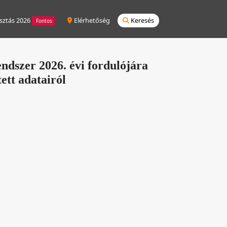
sztás 2026
Elérhetőség
Keresés
Fontos
dszer 2026. évi fordulójára
ett adatairól