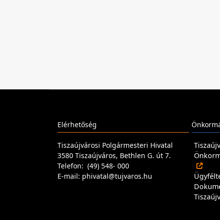
Elérhetőség
Önkormá
Tiszaújvárosi Polgármesteri Hivatal
Tiszaúj
3580 Tiszaújváros, Bethlen G. út 7.
Önkormá
Telefon: (49) 548- 000
E-mail: phivatal@tujvaros.hu
Ügyfélt
Dokum
Tiszaúj