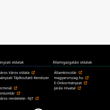
nyzati oldalak
Államigazgatási oldalak
város Város oldala
Államkincstár
nyzati Tájékoztató Rendszer
magyarorszag.hu
E-Önkormányzat
erminál
Járási Hivatal
entumtár
város rendeletei -NJT