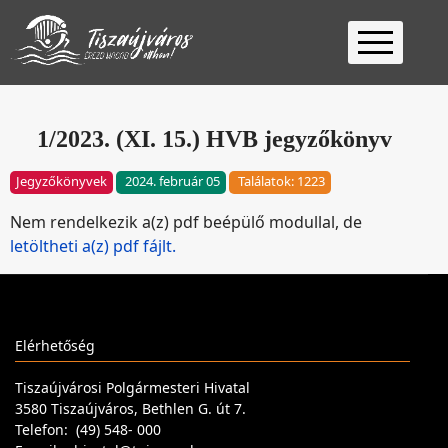
Kezdőlap
Ügyfélfogadás
1/2023. (XI. 15.) HVB jegyzőkönyv
Ügyintézés
Jegyzőkönyvek
2024. február 05
Találatok: 1223
Választás
Nem rendelkezik a(z) pdf beépülő modullal, de
2026
Fontos
letöltheti a(z) pdf fájlt.
Elérhetőség
Keresés
Elérhetőség
Tiszaújvárosi Polgármesteri Hivatal
3580 Tiszaújváros, Bethlen G. út 7.
Telefon: (49) 548- 000