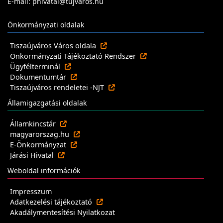
E-mail: phivatal@tujvaros.hu
Önkormányzati oldalak
Tiszaújváros Város oldala
Önkormányzati Tájékoztató Rendszer
Ügyfélterminál
Dokumentumtár
Tiszaújváros rendeletei -NJT
Államigazgatási oldalak
Államkincstár
magyarorszag.hu
E-Önkormányzat
Járási Hivatal
Weboldal információk
Impresszum
Adatkezelési tájékoztató
Akadálymentesítési Nyilatkozat