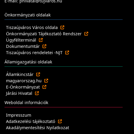
E-mail: phivatal@tujvaros.hu
Önkormányzati oldalak
Tiszaújváros Város oldala
Önkormányzati Tájékoztató Rendszer
Ügyfélterminál
Dokumentumtár
Tiszaújváros rendeletei -NJT
Államigazgatási oldalak
Államkincstár
magyarorszag.hu
E-Önkormányzat
Járási Hivatal
Weboldal információk
Impresszum
Adatkezelési tájékoztató
Akadálymentesítési Nyilatkozat