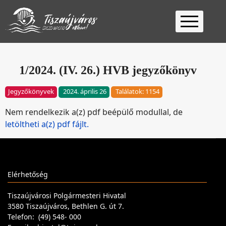
Kezdőlap
Ügyfélfogadás
1/2024. (IV. 26.) HVB jegyzőkönyv
Ügyintézés
Jegyzőkönyvek
2024. április 26
Találatok: 1154
Választás
Nem rendelkezik a(z) pdf beépülő modullal, de
2026
Fontos
letöltheti a(z) pdf fájlt.
Elérhetőség
Keresés
Elérhetőség
Tiszaújvárosi Polgármesteri Hivatal
3580 Tiszaújváros, Bethlen G. út 7.
Telefon: (49) 548- 000