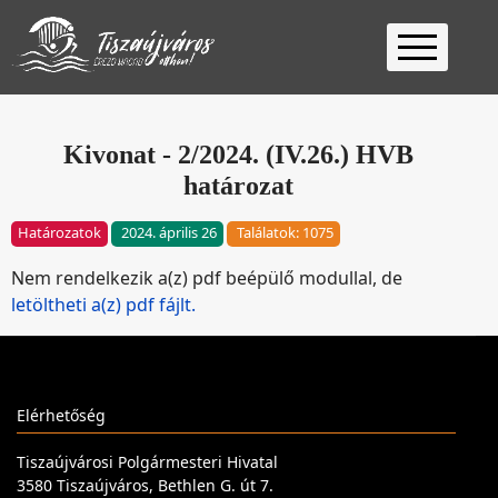
Kezdőlap
Ügyfélfogadás
Kivonat - 2/2024. (IV.26.) HVB
határozat
Ügyintézés
Választás
Határozatok
2024. április 26
Találatok: 1075
2026
Fontos
Nem rendelkezik a(z) pdf beépülő modullal, de
Elérhetőség
letöltheti a(z) pdf fájlt.
Keresés
Elérhetőség
Tiszaújvárosi Polgármesteri Hivatal
3580 Tiszaújváros, Bethlen G. út 7.