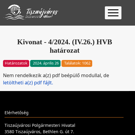
Kezdőlap
Ügyfélfogadás
Kivonat - 4/2024. (IV.26.) HVB
határozat
Ügyintézés
Választás
Határozatok
2024. április 26
Találatok: 1062
2026
Fontos
Nem rendelkezik a(z) pdf beépülő modullal, de
Elérhetőség
letöltheti a(z) pdf fájlt.
Keresés
Elérhetőség
Tiszaújvárosi Polgármesteri Hivatal
3580 Tiszaújváros, Bethlen G. út 7.