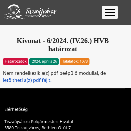
Kezdőlap
Ügyfélfogadás
Kivonat - 6/2024. (IV.26.) HVB
határozat
Ügyintézés
Választás
Határozatok
2024. április 26
Találatok: 1073
2026
Fontos
Nem rendelkezik a(z) pdf beépülő modullal, de
Elérhetőség
letöltheti a(z) pdf fájlt.
Keresés
Elérhetőség
Tiszaújvárosi Polgármesteri Hivatal
3580 Tiszaújváros, Bethlen G. út 7.