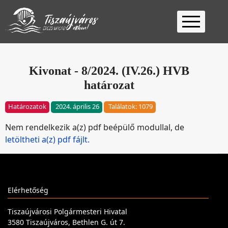
Kezdőlap
Ügyfélfogadás
Kivonat - 8/2024. (IV.26.) HVB
határozat
Ügyintézés
Választás
Határozatok
2024. április 26
Találatok: 1079
2026
Fontos
Nem rendelkezik a(z) pdf beépülő modullal, de
Elérhetőség
letöltheti a(z) pdf fájlt.
Keresés
Elérhetőség
Tiszaújvárosi Polgármesteri Hivatal
3580 Tiszaújváros, Bethlen G. út 7.