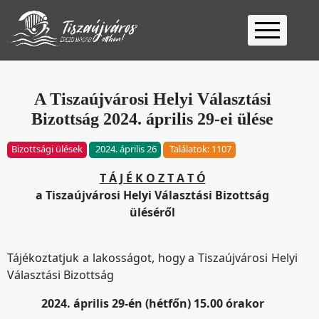
Kezdőlap
Ügyfélfogadás
A Tiszaújvárosi Helyi Választási
Bizottság 2024. április 29-ei ülése
Ügyintézés
Választás
Bizottsági ülések
2024. április 26
Találatok: 1107
2026
Fontos
T Á J É K O Z T A T Ó
Elérhetőség
a Tiszaújvárosi Helyi Választási Bizottság
Keresés
üléséről
Tájékoztatjuk a lakosságot, hogy a Tiszaújvárosi Helyi
Választási Bizottság
2024. április 29-én (hétfőn) 15.00 órakor