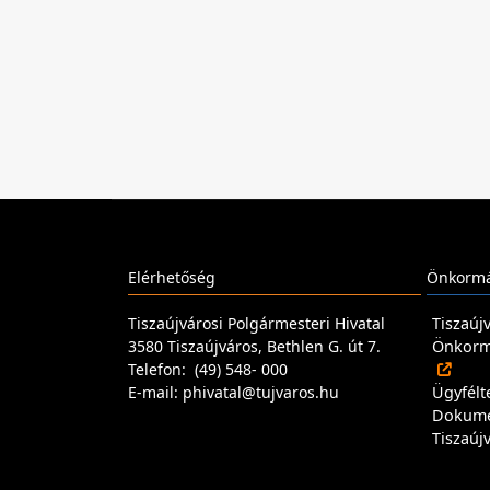
Elérhetőség
Önkormá
Tiszaújvárosi Polgármesteri Hivatal
Tiszaúj
3580 Tiszaújváros, Bethlen G. út 7.
Önkormá
Telefon: (49) 548- 000
E-mail: phivatal@tujvaros.hu
Ügyfélt
Dokum
Tiszaúj