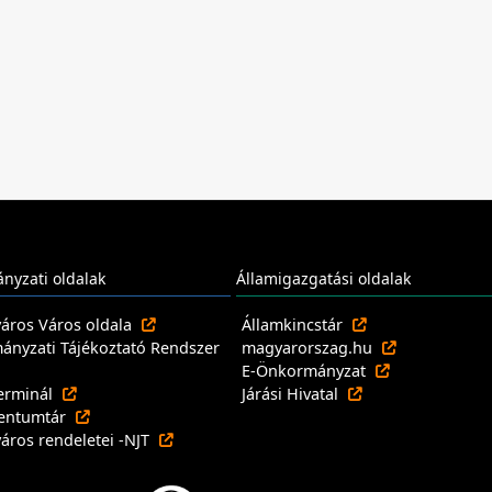
nyzati oldalak
Államigazgatási oldalak
város Város oldala
Államkincstár
nyzati Tájékoztató Rendszer
magyarorszag.hu
E-Önkormányzat
erminál
Járási Hivatal
entumtár
város rendeletei -NJT