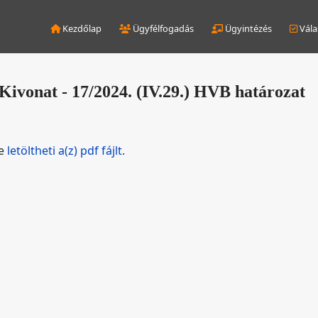
Kezdőlap
Ügyfélfogadás
Ügyintézés
Vála
Kivonat - 17/2024. (IV.29.) HVB határozat
de
letöltheti a(z) pdf fájlt.