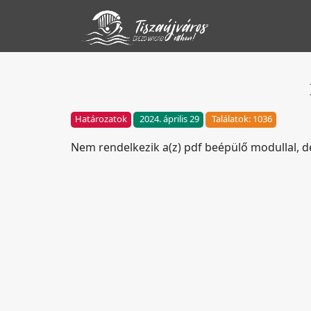
Határozatok
2024. április 29
Találatok: 1036
Nem rendelkezik a(z) pdf beépülő modullal, 