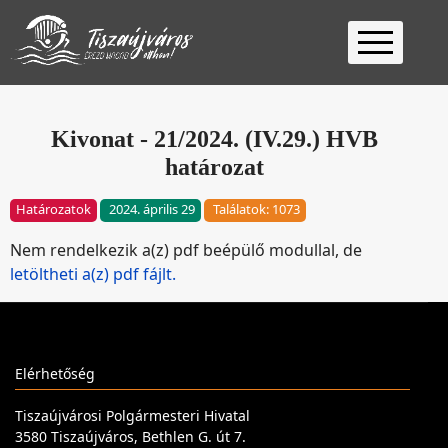
Kezdőlap
Ügyfélfogadás
Kivonat - 21/2024. (IV.29.) HVB
határozat
Ügyintézés
Választás
Határozatok
2024. április 29
Találatok: 1073
2026
Fontos
Nem rendelkezik a(z) pdf beépülő modullal, de
Elérhetőség
letöltheti a(z) pdf fájlt.
Keresés
Elérhetőség
Tiszaújvárosi Polgármesteri Hivatal
3580 Tiszaújváros, Bethlen G. út 7.