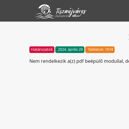
Határozatok
2024. április 29
Találatok: 1074
Nem rendelkezik a(z) pdf beépülő modullal, 