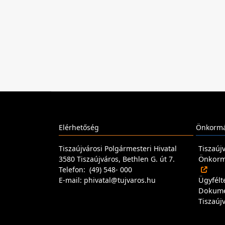
Elérhetőség
Önkormá
Tiszaújvárosi Polgármesteri Hivatal
Tiszaúj
3580 Tiszaújváros, Bethlen G. út 7.
Önkormá
Telefon: (49) 548- 000
E-mail: phivatal@tujvaros.hu
Ügyfélt
Dokum
Tiszaúj