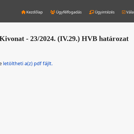
Kezdőlap
Ügyfélfogadás
Ügyintézés
Vála
Kivonat - 23/2024. (IV.29.) HVB határozat
de
letöltheti a(z) pdf fájlt.