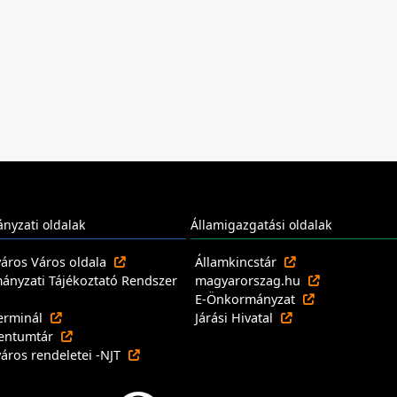
nyzati oldalak
Államigazgatási oldalak
város Város oldala
Államkincstár
nyzati Tájékoztató Rendszer
magyarorszag.hu
E-Önkormányzat
erminál
Járási Hivatal
entumtár
város rendeletei -NJT