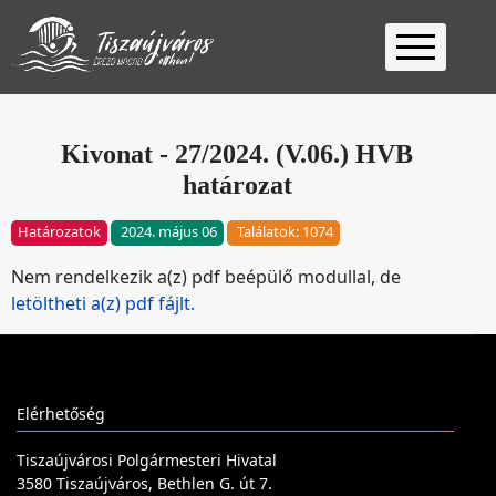
Kezdőlap
Ügyfélfogadás
Kivonat - 27/2024. (V.06.) HVB
határozat
Ügyintézés
Választás
Határozatok
2024. május 06
Találatok: 1074
2026
Fontos
Nem rendelkezik a(z) pdf beépülő modullal, de
Elérhetőség
letöltheti a(z) pdf fájlt.
Keresés
Elérhetőség
Tiszaújvárosi Polgármesteri Hivatal
3580 Tiszaújváros, Bethlen G. út 7.