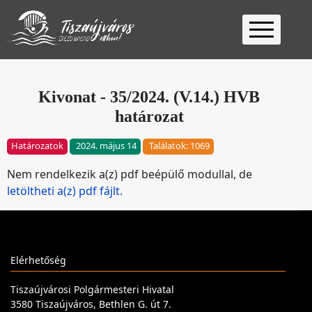
Kezdőlap
Ügyfélfogadás
Kivonat - 35/2024. (V.14.) HVB
határozat
Ügyintézés
Választás
Határozatok
2024. május 14
Találatok: 1069
2026
Fontos
Nem rendelkezik a(z) pdf beépülő modullal, de
Elérhetőség
letöltheti a(z) pdf fájlt.
Keresés
Elérhetőség
Tiszaújvárosi Polgármesteri Hivatal
3580 Tiszaújváros, Bethlen G. út 7.