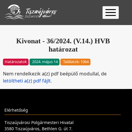
Kezdőlap
Ügyfélfogadás
Kivonat - 36/2024. (V.14.) HVB
határozat
Ügyintézés
Választás
Határozatok
2024. május 14
Találatok: 1064
2026
Fontos
Nem rendelkezik a(z) pdf beépülő modullal, de
Elérhetőség
letöltheti a(z) pdf fájlt.
Keresés
Elérhetőség
Tiszaújvárosi Polgármesteri Hivatal
3580 Tiszaújváros, Bethlen G. út 7.