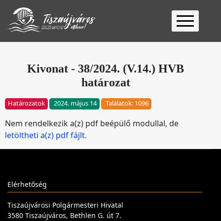
Kezdőlap
Ügyfélfogadás
Kivonat - 38/2024. (V.14.) HVB
határozat
Ügyintézés
Választás
Határozatok
2024. május 14
Találatok: 1096
2026
Fontos
Nem rendelkezik a(z) pdf beépülő modullal, de
Elérhetőség
letöltheti a(z) pdf fájlt.
Keresés
Elérhetőség
Tiszaújvárosi Polgármesteri Hivatal
3580 Tiszaújváros, Bethlen G. út 7.