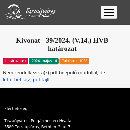
Kezdőlap
Ügyfélfogadás
Kivonat - 39/2024. (V.14.) HVB
határozat
Ügyintézés
Választás
Határozatok
2024. május 14
Találatok: 1038
2026
Fontos
Nem rendelkezik a(z) pdf beépülő modullal, de
Elérhetőség
letöltheti a(z) pdf fájlt.
Keresés
Elérhetőség
Tiszaújvárosi Polgármesteri Hivatal
3580 Tiszaújváros, Bethlen G. út 7.