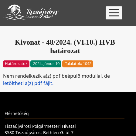
Kezdőlap
Ügyfélfogadás
Kivonat - 48/2024. (VI.10.) HVB
határozat
Ügyintézés
Választás
Határozatok
2024. június 10
Találatok: 1042
2026
Fontos
Nem rendelkezik a(z) pdf beépülő modullal, de
Elérhetőség
letöltheti a(z) pdf fájlt.
Keresés
Elérhetőség
Tiszaújvárosi Polgármesteri Hivatal
3580 Tiszaújváros, Bethlen G. út 7.