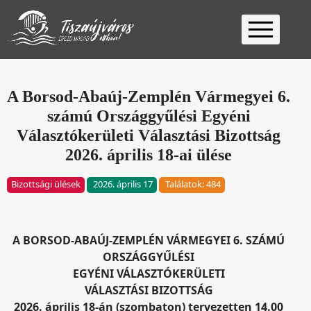
Kezdőlap
Ügyfélfogadás
A Borsod-Abaúj-Zemplén Vármegyei 6.
számú Országgyűlési Egyéni
Ügyintézés
Választókerületi Választási Bizottság
Választás
2026. április 18-ai ülése
2026
Fontos
Bizottsági ülések
2026. április 17
Találatok: 484
Elérhetőség
Keresés
A BORSOD-ABAÚJ-ZEMPLÉN VÁRMEGYEI 6. SZÁMÚ
ORSZÁGGYŰLÉSI
EGYÉNI VÁLASZTÓKERÜLETI
VÁLASZTÁSI BIZOTTSÁG
2026. április 18-án (szombaton) tervezetten 14.00