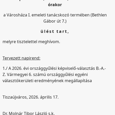
órakor
a Városháza I. emeleti tanácskozó termében (Bethlen
Gábor út 7.)
ülést tart,
melyre tisztelettel meghívom.
Tervezett napirend:
1./ A 2026. évi országgyűlési képviselő-választás B.-A.-
Z. Vármegyei 6. számú országgyűlési egyéni
választókerületi eredményének megállapítása
Tiszaújváros, 2026. április 17
.
Dr. Molnár Tibor László s.k.