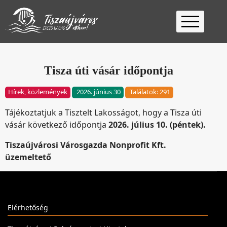
Kezdőlap
Ügyfélfogadás
Tisza úti vásár időpontja
Ügyintézés
Hírek, közlemények
2026. június 30
Találatok: 291
Választás
Tájékoztatjuk a Tisztelt Lakosságot, hogy a Tisza úti
2026
Fontos
vásár következő időpontja
2026. július 10. (péntek).
Elérhetőség
Tiszaújvárosi Városgazda Nonprofit Kft.
Keresés
üzemeltető
Elérhetőség