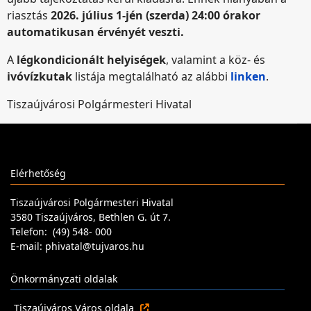
riasztás
2026. július 1-jén (szerda) 24:00 órakor
automatikusan érvényét veszti.
A
légkondicionált helyiségek
, valamint a köz- és
ivóvízkutak
listája megtalálható az alábbi
linken
.
Tiszaújvárosi Polgármesteri Hivatal
Elérhetőség
Tiszaújvárosi Polgármesteri Hivatal
3580 Tiszaújváros, Bethlen G. út 7.
Telefon: (49) 548- 000
E-mail: phivatal@tujvaros.hu
Önkormányzati oldalak
Tiszaújváros Város oldala