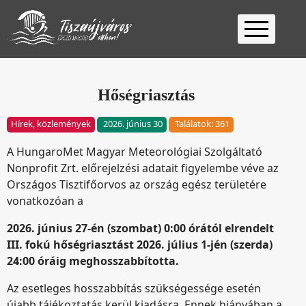
Kezdőlap
Ügyfélfogadás
Hőségriasztás
Ügyintézés
Hírek, közlemények
2026. június 30
Találatok: 361
Választás
A HungaroMet Magyar Meteorológiai Szolgáltató
2026
Fontos
Nonprofit Zrt. előrejelzési adatait figyelembe véve az
Elérhetőség
Országos Tisztifőorvos az ország egész területére
vonatkozóan a
Keresés
2026. június 27-én (szombat) 0:00 órától elrendelt
III. fokú hőségriasztást 2026. július 1-jén (szerda)
24:00 óráig meghosszabbította.
Az esetleges hosszabbítás szükségessége esetén
újabb tájékoztatás kerül kiadásra. Ennek hiányában a